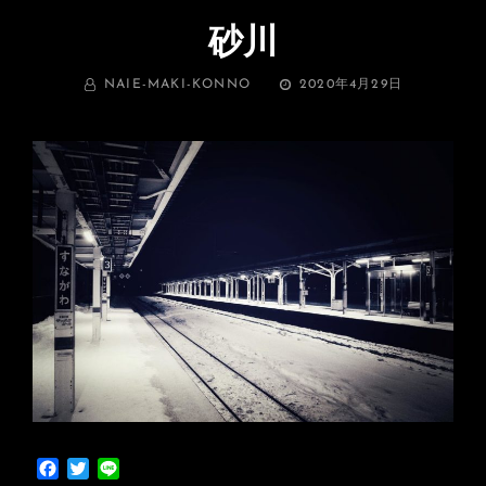
砂川
BY
投
NAIE-MAKI-KONNO
2020年4月29日
稿
日:
F
T
L