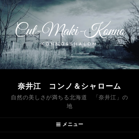
Cut-Maki-Konno
KONNO&SHALOM
奈井江 コンノ＆シャローム
自然の美しさが満ちる北海道 「奈井江」の
地
メニュー